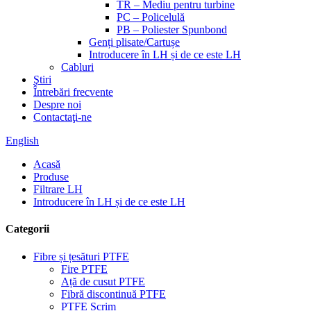
TR – Mediu pentru turbine
PC – Policelulă
PB – Poliester Spunbond
Genți plisate/Cartușe
Introducere în LH și de ce este LH
Cabluri
Ştiri
Întrebări frecvente
Despre noi
Contactaţi-ne
English
Acasă
Produse
Filtrare LH
Introducere în LH și de ce este LH
Categorii
Fibre și țesături PTFE
Fire PTFE
Ață de cusut PTFE
Fibră discontinuă PTFE
PTFE Scrim