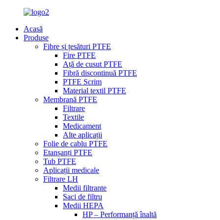
Acasă
Produse
Fibre și țesături PTFE
Fire PTFE
Ață de cusut PTFE
Fibră discontinuă PTFE
PTFE Scrim
Material textil PTFE
Membrană PTFE
Filtrare
Textile
Medicament
Alte aplicații
Folie de cablu PTFE
Etanșanți PTFE
Tub PTFE
Aplicații medicale
Filtrare LH
Medii filtrante
Saci de filtru
Medii HEPA
HP – Performanță înaltă