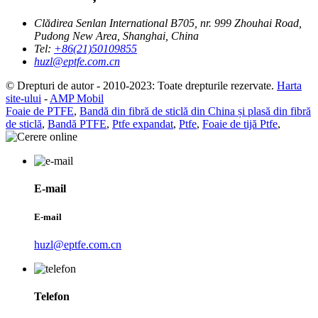
Clădirea Senlan International B705, nr. 999 Zhouhai Road,
Pudong New Area, Shanghai, China
Tel:
+86(21)50109855
huzl@eptfe.com.cn
© Drepturi de autor - 2010-2023: Toate drepturile rezervate.
Harta
site-ului
-
AMP Mobil
Foaie de PTFE
,
Bandă din fibră de sticlă din China și plasă din fibră
de sticlă
,
Bandă PTFE
,
Ptfe expandat
,
Ptfe
,
Foaie de tijă Ptfe
,
E-mail
E-mail
huzl@eptfe.com.cn
Telefon