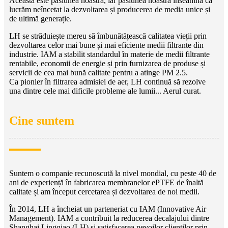
Aceasta este pasiunea noastră, iar pasiunea noastră înseamnă că
lucrăm neîncetat la dezvoltarea și producerea de media unice și
de ultimă generație.
LH se străduiește mereu să îmbunătățească calitatea vieții prin
dezvoltarea celor mai bune și mai eficiente medii filtrante din
industrie. IAM a stabilit standardul în materie de medii filtrante
rentabile, economii de energie și prin furnizarea de produse și
servicii de cea mai bună calitate pentru a atinge PM 2.5.
Ca pionier în filtrarea admisiei de aer, LH continuă să rezolve
una dintre cele mai dificile probleme ale lumii... Aerul curat.
Cine suntem
Suntem o companie recunoscută la nivel mondial, cu peste 40 de
ani de experiență în fabricarea membranelor ePTFE de înaltă
calitate și am început cercetarea și dezvoltarea de noi medii.
În 2014, LH a încheiat un parteneriat cu IAM (Innovative Air
Management). IAM a contribuit la reducerea decalajului dintre
Shanghai Lingqiao (LH) și satisfacerea nevoilor clienților prin