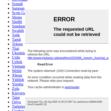
Somali
Samoan
Scots Gaelic
Shona
Sindhi
Sundanese
Swahili
Tajik
Tamil
Telugu
Thai
Ukrainian
Urdu
Uzbek
Vietnamese
Welsh
Xhosa
Yiddish
Yoruba
Zulu
Kinyarwanda
Tatar
Oriya
Turkmen
Uyghur