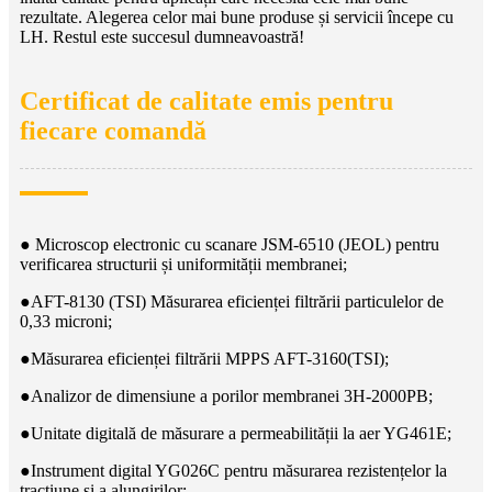
rezultate. Alegerea celor mai bune produse și servicii începe cu
LH. Restul este succesul dumneavoastră!
Certificat de calitate emis pentru
fiecare comandă
● Microscop electronic cu scanare JSM-6510 (JEOL) pentru
verificarea structurii și uniformității membranei;
●
AFT-8130 (TSI) Măsurarea eficienței filtrării particulelor de
0,33 microni;
●
Măsurarea eficienței filtrării MPPS AFT-3160(TSI);
●
Analizor de dimensiune a porilor membranei 3H-2000PB;
●
Unitate digitală de măsurare a permeabilității la aer YG461E;
●
Instrument digital YG026C pentru măsurarea rezistențelor la
tracțiune și a alungirilor;