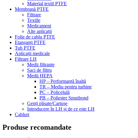
Material textil PTFE
Membrană PTFE
Filtrare
Textile
Medicament
Alte aplicații
Folie de cablu PTFE
Etanșanți PTFE
Tub PTFE
Aplicații medicale
Filtrare LH
Medii filtrante
Saci de filtru
Medii HEPA
HP – Performanță înaltă
TR – Mediu pentru turbine
PC – Policelulă
PB – Poliester Spunbond
Genți plisate/Cartușe
Introducere în LH și de ce este LH
Cabluri
Produse recomandate