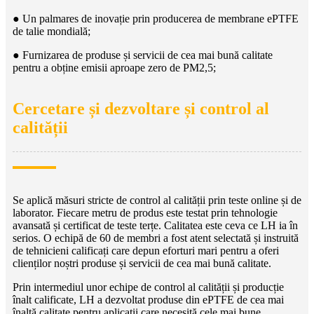
● Un palmares de inovație prin producerea de membrane ePTFE
de talie mondială;
● Furnizarea de produse și servicii de cea mai bună calitate
pentru a obține emisii aproape zero de PM2,5;
Cercetare și dezvoltare și control al
calității
Se aplică măsuri stricte de control al calității prin teste online și de
laborator. Fiecare metru de produs este testat prin tehnologie
avansată și certificat de teste terțe. Calitatea este ceva ce LH ia în
serios. O echipă de 60 de membri a fost atent selectată și instruită
de tehnicieni calificați care depun eforturi mari pentru a oferi
clienților noștri produse și servicii de cea mai bună calitate.
Prin intermediul unor echipe de control al calității și producție
înalt calificate, LH a dezvoltat produse din ePTFE de cea mai
înaltă calitate pentru aplicații care necesită cele mai bune