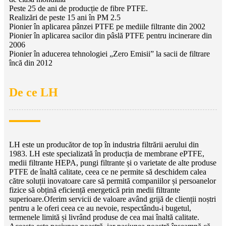
Peste 25 de ani de producție de fibre PTFE.
Realizări de peste 15 ani în PM 2.5
Pionier în aplicarea pânzei PTFE pe mediile filtrante din 2002
Pionier în aplicarea sacilor din pâslă PTFE pentru incinerare din
2006
Pionier în aducerea tehnologiei „Zero Emisii” la sacii de filtrare
încă din 2012
De ce LH
LH este un producător de top în industria filtrării aerului din
1983. LH este specializată în producția de membrane ePTFE,
medii filtrante HEPA, pungi filtrante și o varietate de alte produse
PTFE de înaltă calitate, ceea ce ne permite să deschidem calea
către soluții inovatoare care să permită companiilor și persoanelor
fizice să obțină eficiență energetică prin medii filtrante
superioare.
Oferim servicii de valoare având grijă de clienții noștri
pentru a le oferi ceea ce au nevoie, respectându-i bugetul,
termenele limită și livrând produse de cea mai înaltă calitate.