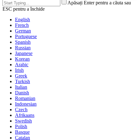
Apăsați Enter pentru a căuta sau
ESC pentru a închide
English
French
German
Portuguese
Spanish
Russian
Japanese
Korean
Arabic
Irish
Greek
Turkish
Italian
Danish
Romanian
Indonesian
Czech
Afrikaans
Swedish
Polish
Basque
Catalan