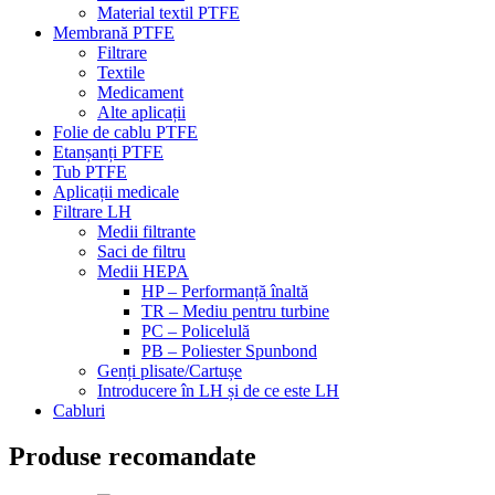
Material textil PTFE
Membrană PTFE
Filtrare
Textile
Medicament
Alte aplicații
Folie de cablu PTFE
Etanșanți PTFE
Tub PTFE
Aplicații medicale
Filtrare LH
Medii filtrante
Saci de filtru
Medii HEPA
HP – Performanță înaltă
TR – Mediu pentru turbine
PC – Policelulă
PB – Poliester Spunbond
Genți plisate/Cartușe
Introducere în LH și de ce este LH
Cabluri
Produse recomandate