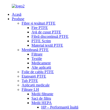
Acasă
Produse
Fibre și țesături PTFE
Fire PTFE
Ață de cusut PTFE
Fibră discontinuă PTFE
PTFE Scrim
Material textil PTFE
Membrană PTFE
Filtrare
Textile
Medicament
Alte aplicații
Folie de cablu PTFE
Etanșanți PTFE
Tub PTFE
Aplicații medicale
Filtrare LH
Medii filtrante
Saci de filtru
Medii HEPA
HP – Performanță înaltă