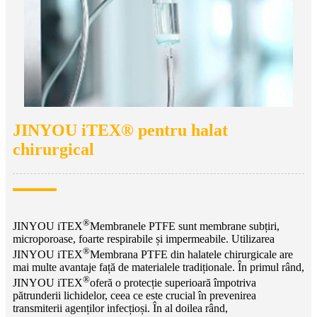
JINYOU iTEX® pentru halat
chirurgical
®
JINYOU iTEX
Membranele PTFE sunt membrane subțiri,
microporoase, foarte respirabile și impermeabile. Utilizarea
®
JINYOU iTEX
Membrana PTFE din halatele chirurgicale are
mai multe avantaje față de materialele tradiționale. În primul rând,
®
JINYOU iTEX
oferă o protecție superioară împotriva
pătrunderii lichidelor, ceea ce este crucial în prevenirea
transmiterii agenților infecțioși. În al doilea rând,