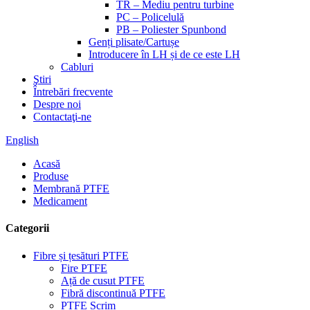
TR – Mediu pentru turbine
PC – Policelulă
PB – Poliester Spunbond
Genți plisate/Cartușe
Introducere în LH și de ce este LH
Cabluri
Ştiri
Întrebări frecvente
Despre noi
Contactaţi-ne
English
Acasă
Produse
Membrană PTFE
Medicament
Categorii
Fibre și țesături PTFE
Fire PTFE
Ață de cusut PTFE
Fibră discontinuă PTFE
PTFE Scrim