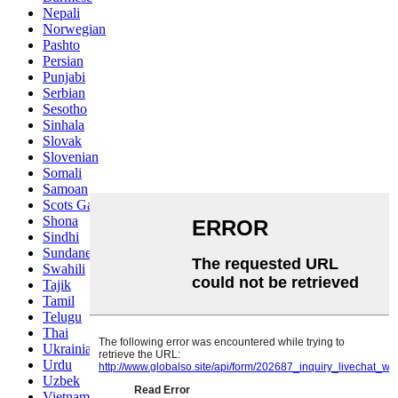
Nepali
Norwegian
Pashto
Persian
Punjabi
Serbian
Sesotho
Sinhala
Slovak
Slovenian
Somali
Samoan
Scots Gaelic
Shona
Sindhi
Sundanese
Swahili
Tajik
Tamil
Telugu
Thai
Ukrainian
Urdu
Uzbek
Vietnamese