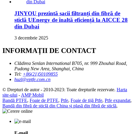
JINYOU prezintă sacii filtranți din fibră de
sticlă UEnergy de înaltă eficiență la AICCE 28
din Dubai
3 decembrie 2025
INFORMAȚII DE CONTACT
Clădirea Senlan International B705, nr. 999 Zhouhai Road,
Pudong New Area, Shanghai, China
Tel:
+86(21)50109855
huzl@eptfe.com.cn
© Drepturi de autor - 2010-2023: Toate drepturile rezervate.
Harta
site-ului
-
AMP Mobil
Bandă PTFE
,
Foaie de PTFE
,
Ptfe
,
Foaie de tijă Ptfe
,
Ptfe expandat
,
Bandă din fibră de sticlă din China și plasă din fibră de sticlă
,
E-mail