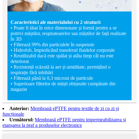
Caracteristici ale materialului cu 2 straturi:
• Poate fi tăiat în orice dimensiune și formă pentru a se
potrivi măștilor, respiratoarelor sau măștilor de față realizate
în 3D
• Filtrează 99% din particulele în suspensie
• Hidrofob, împiedicând transferul fluidelor corporale
• Reutilizabil dacă este spălat și atâta timp cât nu este
deteriorat
• Rezistență scăzută la aer și umiditate, permițând o
respirație fără inhibări
• Filtrează până la 0,3 microni de particule
• Superioare filtrelor de măști obișnuite cumpărate din
magazin
Anterior:
Membrană ePTFE pentru textile de zi cu zi și
funcționale
Următorul:
Membrană ePTFE pentru impermeabilizarea și
etanșarea la praf a produselor electronice