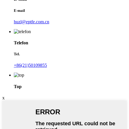
E-mail
huzl@eptfe.com.cn
Telefon
Tel.
+86(21)50109855
Top
x