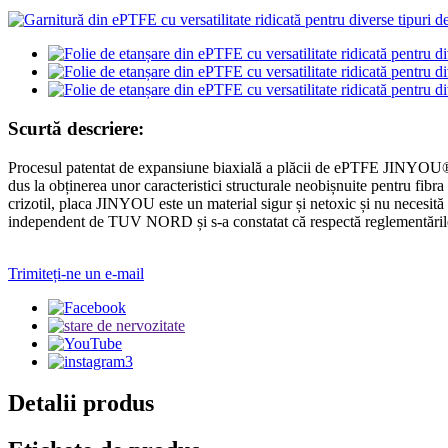
Scurtă descriere:
Procesul patentat de expansiune biaxială a plăcii de ePTFE JINYOU®, ba
dus la obținerea unor caracteristici structurale neobișnuite pentru fibr
crizotil, placa JINYOU este un material sigur și netoxic și nu necesită
independent de TUV NORD și s-a constatat că respectă reglementă
Trimiteți-ne un e-mail
Detalii produs