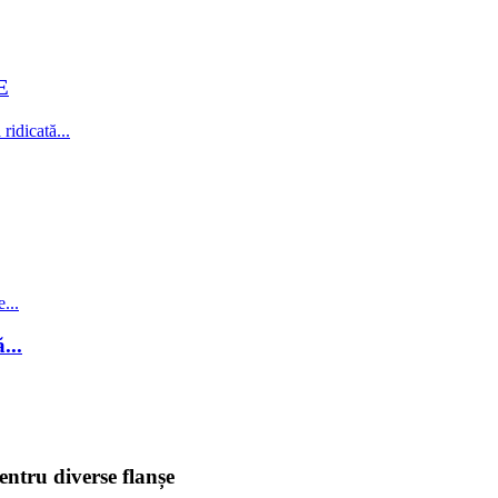
E
...
entru diverse flanșe