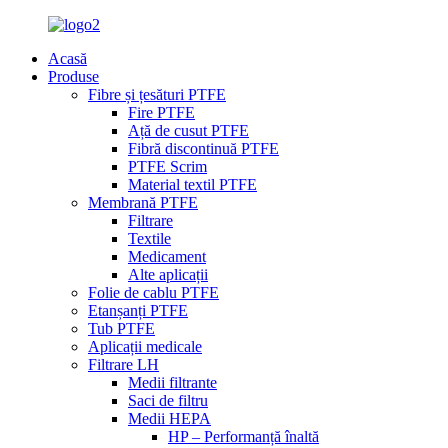
Acasă
Produse
Fibre și țesături PTFE
Fire PTFE
Ață de cusut PTFE
Fibră discontinuă PTFE
PTFE Scrim
Material textil PTFE
Membrană PTFE
Filtrare
Textile
Medicament
Alte aplicații
Folie de cablu PTFE
Etanșanți PTFE
Tub PTFE
Aplicații medicale
Filtrare LH
Medii filtrante
Saci de filtru
Medii HEPA
HP – Performanță înaltă