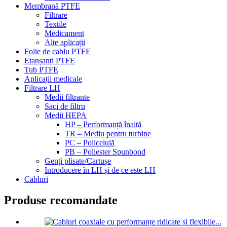
Membrană PTFE
Filtrare
Textile
Medicament
Alte aplicații
Folie de cablu PTFE
Etanșanți PTFE
Tub PTFE
Aplicații medicale
Filtrare LH
Medii filtrante
Saci de filtru
Medii HEPA
HP – Performanță înaltă
TR – Mediu pentru turbine
PC – Policelulă
PB – Poliester Spunbond
Genți plisate/Cartușe
Introducere în LH și de ce este LH
Cabluri
Produse recomandate