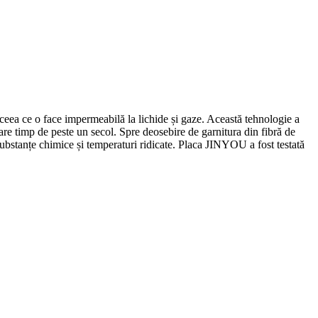
ceea ce o face impermeabilă la lichide și gaze. Această tehnologie a
șare timp de peste un secol. Spre deosebire de garnitura din fibră de
 substanțe chimice și temperaturi ridicate. Placa JINYOU a fost testată