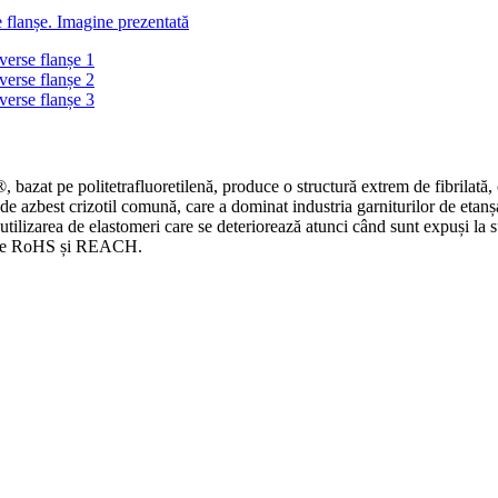
zat pe politetrafluoretilenă, produce o structură extrem de fibrilată, 
a de azbest crizotil comună, care a dominat industria garniturilor de etan
 utilizarea de elastomeri care se deteriorează atunci când sunt expuși la
rile RoHS și REACH.