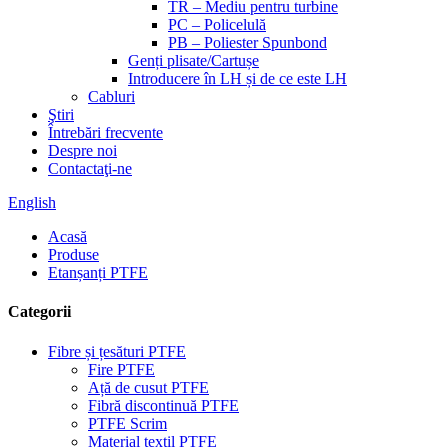
TR – Mediu pentru turbine
PC – Policelulă
PB – Poliester Spunbond
Genți plisate/Cartușe
Introducere în LH și de ce este LH
Cabluri
Ştiri
Întrebări frecvente
Despre noi
Contactaţi-ne
English
Acasă
Produse
Etanșanți PTFE
Categorii
Fibre și țesături PTFE
Fire PTFE
Ață de cusut PTFE
Fibră discontinuă PTFE
PTFE Scrim
Material textil PTFE