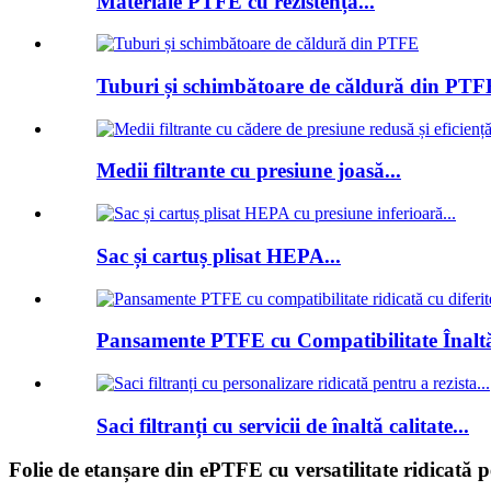
Materiale PTFE cu rezistență...
Tuburi și schimbătoare de căldură din PTF
Medii filtrante cu presiune joasă...
Sac și cartuș plisat HEPA...
Pansamente PTFE cu Compatibilitate Înaltă
Saci filtranți cu servicii de înaltă calitate...
Folie de etanșare din ePTFE cu versatilitate ridicată p